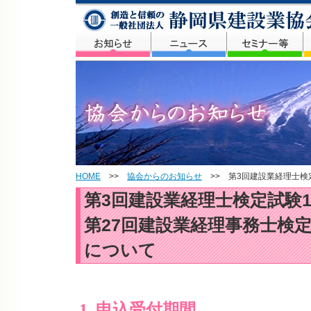
HOME
>>
協会からのお知らせ
>> 第3回建設業経理士検定
第3回建設業経理士検定試験1
第27回建設業経理事務士検定
について
1. 申込受付期間