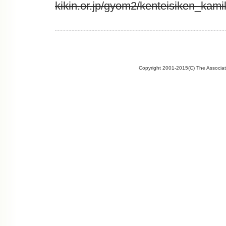
kikin.or.jp/gyom2/kenteisiken_kamik
Copyright 2001-2015(C) The Associate