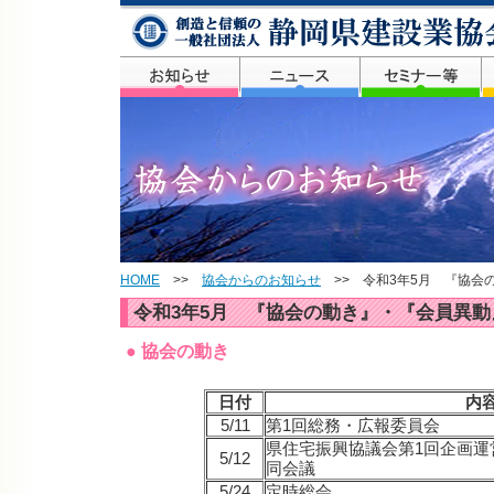
HOME
>>
協会からのお知らせ
>> 令和3年5月 『協会
令和3年5月 『協会の動き』・『会員異動
● 協会の動き
日付
内
5/11
第1回総務・広報委員会
県住宅振興協議会第1回企画運
5/12
同会議
5/24
定時総会