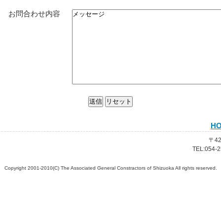
お問合わせ内容
H
〒4
TEL:054-2
Copyright 2001-2010(C) The Associated General Constractors of Shizuoka All rights reserved.