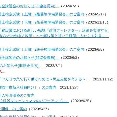
安全講習会のお知らせ(非協会員向)」
（2024/7/5）
理士検定試験（上期）2級受験準備講習会』のご案内
（2024/5/17）
理士検定試験（下期）2級受験準備講習会』のご案内
（2023/11/15）
「建設業における新しい職域『建設ディレクター』活躍を実現する
制などの働き方改革』への解決策と担い手確保にもたらす効果～」
理士検定試験（上期）2級受験準備講習会』のご案内
（2023/6/5）
安全講習会のお知らせ(非協会員向)」
（2023/6/2）
のお知らせ(非協会員向)」
（2022/7/4）
た。
「けんせつ業で長く働くために～両立支援を考える～」
（2021/11/12）
和3年度新入社員向け）」のご案内
（2021/1/27）
新入社員研修のご案内
く建設フレッシュマンのパワーアップ～」
（2020/9/25）
の開催」のご案内
（2020/5/27）