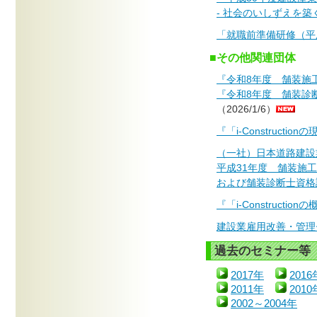
- 社会のいしずえを築
「就職前準備研修（平
■その他関連団体
『令和8年度 舗装施
『令和8年度 舗装診
（2026/1/6）
『「i-Construct
（一社）日本道路建設
平成31年度 舗装施
および舗装診断士資格
『「i-Construct
建設業雇用改善・管理
過去のセミナー等
2017年
2016
2011年
2010
2002～2004年