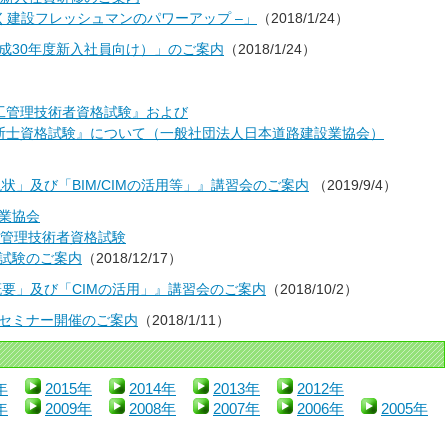
く建設フレッシュマンのパワーアップ –」
（2018/1/24）
成30年度新入社員向け）」のご案内
（2018/1/24）
工管理技術者資格試験』および
断士資格試験』について（一般社団法人日本道路建設業協会）
ionの現状」及び「BIM/CIMの活用等」』講習会のご案内
（2019/9/4）
業協会
工管理技術者資格試験
試験のご案内
（2018/12/17）
ionの概要」及び「CIMの活用」』講習会のご案内
（2018/10/2）
セミナー開催のご案内
（2018/1/11）
年
2015年
2014年
2013年
2012年
年
2009年
2008年
2007年
2006年
2005年