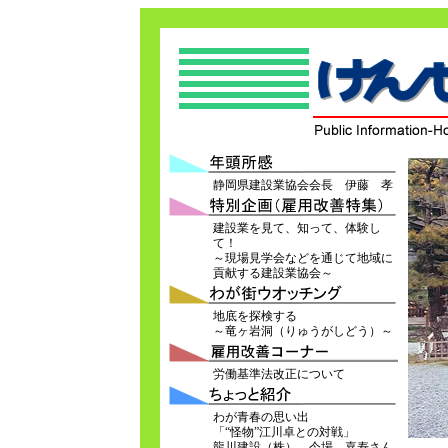
静岡県建設業協会会長 伊藤 孝
建設業を見て、知って、体験し
て！
～現場見学会などを通じて地域に
貢献する建設業協会～
地底を探検する
～竜ヶ岩洞（りゅうがしどう）～
労働基準法改正について
わが青春の思い出
「“怪物”江川卓との対戦」
龍川建設（株） 今場 嘉寿さん