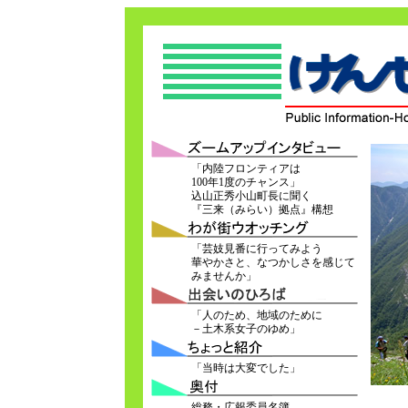
「内陸フロンティアは
100年1度のチャンス」
込山正秀小山町長に聞く
『三来（みらい）拠点』構想
「芸妓見番に行ってみよう
華やかさと、なつかしさを感じて
みませんか」
「人のため、地域のために
－土木系女子のゆめ」
「当時は大変でした」
総務・広報委員名簿