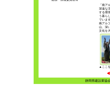
「南アル
深遠な
する環
う暮ら
でいま
南アル
山、深
文化を
▲ここ
静岡県建設業協